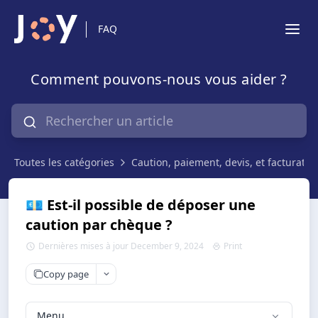
FAQ
Comment pouvons-nous vous aider ?
Toutes les catégories
Caution, paiement, devis, et facturatio
💶 Est-il possible de déposer une
caution par chèque ?
Dernières mises à jour December 9, 2024
Print
Copy page
Menu