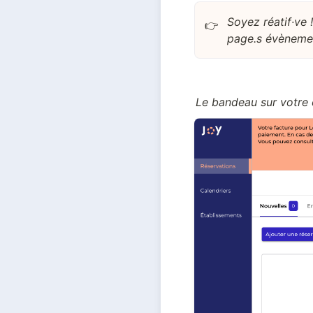
Soyez réatif·ve 
👉
page.s évènement
Le bandeau sur votre 