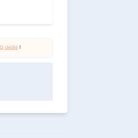
AQ dédié
!