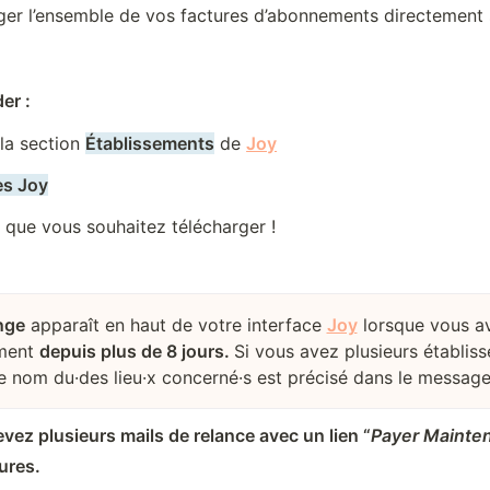
er l’ensemble de vos factures d’abonnements directement 
er :
a section 
Établissements
 de 
Joy
es Joy
s que vous souhaitez télécharger !
nge
apparaît en haut de votre interface
Joy
lorsque vous av
ement
depuis plus de 8 jours.
Si vous avez plusieurs établis
le nom du·des lieu·x concerné·s est précisé dans le message
vez plusieurs mails de relance avec un lien “
Payer Mainte
ures.