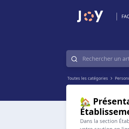
FA
Toutes les catégories
Personn
🏡 Présenta
Établissem
Dans la section Éta