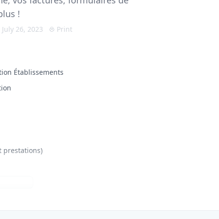
ne, vos factures, formulaires de
lus !
 July 26, 2023
Print
ction Établissements
tion
 prestations)